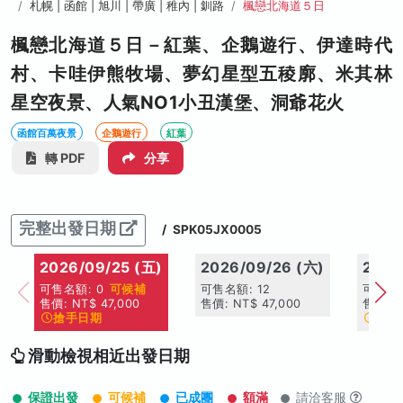
札幌 | 函館 | 旭川 | 帶廣 | 稚內 | 釧路
楓戀北海道５日
楓戀北海道５日－紅葉、企鵝遊行、伊達時代
村、卡哇伊熊牧場、夢幻星型五稜廓、米其林
星空夜景、人氣NO1小丑漢堡、洞爺花火
函館百萬夜景
企鵝遊行
紅葉
轉 PDF
分享
完整出發日期
/
SPK05JX0005
2026/09/25 (五)
2026/09/26 (六)
2026
可售名額: 0
可候補
可售名額: 12
可售名額
售價: NT$ 47,000
售價: NT$ 47,000
售價: N
搶手日期
搶手
滑動檢視相近出發日期
保證出發
可候補
已成團
額滿
請洽客服