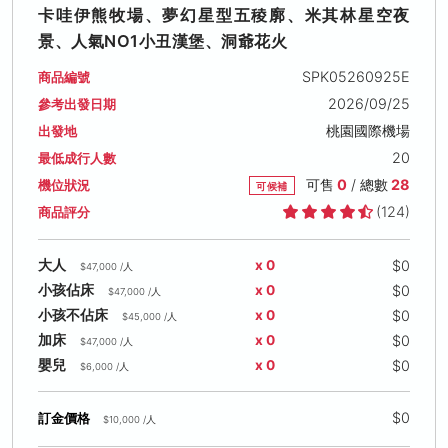
卡哇伊熊牧場、夢幻星型五稜廓、米其林星空夜
景、人氣NO1小丑漢堡、洞爺花火
SPK05260925E
商品編號
2026/09/25
參考出發日期
桃園國際機場
出發地
20
最低成行人數
可售
0
/ 總數
28
機位狀況
可候補
(124)
商品評分
$0
大人
x 0
$47,000 /人
$0
小孩佔床
x 0
$47,000 /人
$0
小孩不佔床
x 0
$45,000 /人
$0
加床
x 0
$47,000 /人
$0
嬰兒
x 0
$6,000 /人
$0
訂金價格
$10,000 /人