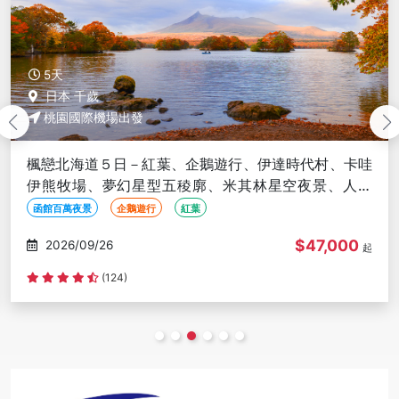
5天
日本 千歲
桃園國際機場出發
楓戀北海道５日－紅葉、企鵝遊行、伊達時代村、卡哇
伊熊牧場、夢幻星型五稜廓、米其林星空夜景、人氣
NO1小丑漢堡、洞爺花火
函館百萬夜景
企鵝遊行
紅葉
$47,000
2026/09/26
起
(124)