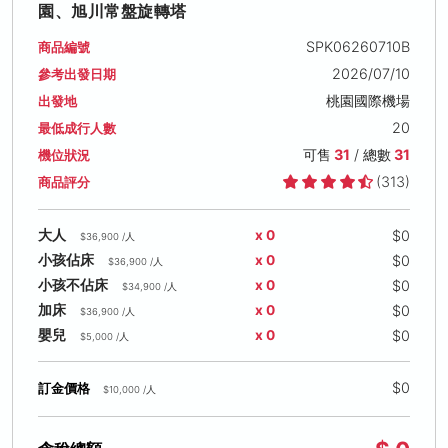
園、旭川常盤旋轉塔
SPK06260710B
商品編號
2026/07/10
參考出發日期
桃園國際機場
出發地
20
最低成行人數
可售
31
/ 總數
31
機位狀況
(313)
商品評分
$0
大人
x 0
$36,900 /人
$0
小孩佔床
x 0
$36,900 /人
$0
小孩不佔床
x 0
$34,900 /人
$0
加床
x 0
$36,900 /人
$0
嬰兒
x 0
$5,000 /人
$0
訂金價格
$10,000 /人