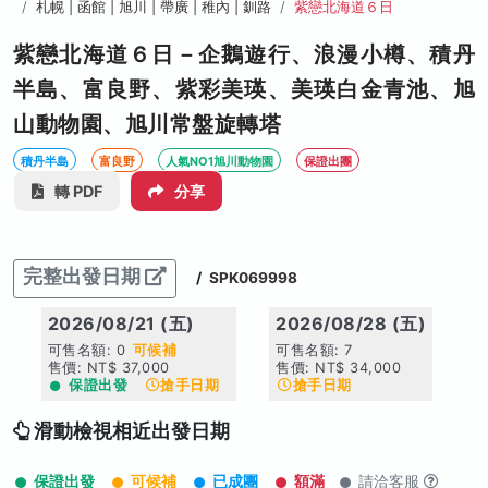
札幌 | 函館 | 旭川 | 帶廣 | 稚內 | 釧路
紫戀北海道６日
紫戀北海道６日－企鵝遊行、浪漫小樽、積丹
半島、富良野、紫彩美瑛、美瑛白金青池、旭
山動物園、旭川常盤旋轉塔
積丹半島
富良野
人氣NO1旭川動物園
保證出團
轉 PDF
分享
完整出發日期
/
SPK069998
2026/08/21 (五)
2026/08/28 (五)
可售名額: 0
可候補
可售名額: 7
售價: NT$ 37,000
售價: NT$ 34,000
保證出發
搶手日期
搶手日期
滑動檢視相近出發日期
保證出發
可候補
已成團
額滿
請洽客服