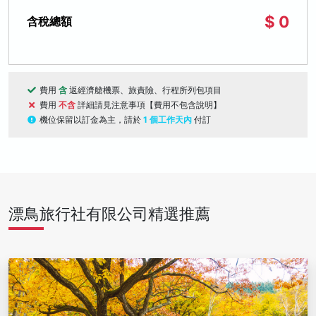
$ 0
含稅總額
費用
含
返經濟艙機票、旅責險、行程所列包項目
費用
不含
詳細請見注意事項【費用不包含說明】
機位保留以訂金為主，請於
1 個工作天內
付訂
漂鳥旅行社有限公司精選推薦