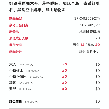
釧路濕原獨木舟、星空呢喃、知床半島、奇蹟紅葉
谷、黑岳空中纜車、旭山動物園
SPK06260927A
商品編號
2026/09/27
參考出發日期
桃園國際機場
出發地
20
最低成行人數
可售
13
/ 總數
30
機位狀況
評分資料不足
商品評分
$0
大人
x 0
$45,000 /人
$0
小孩佔床
x 0
$45,000 /人
$0
小孩不佔床
x 0
$43,000 /人
$0
加床
x 0
$45,000 /人
$0
嬰兒
x 0
$5,000 /人
$0
訂金價格
$10,000 /人