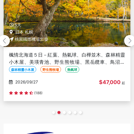
5天
日本 札幌
桃園國際機場出發
楓情北海道５日－紅葉、熱氣球、白樺並木、森林精靈
小木屋、美瑛青池、野生熊牧場、黑岳纜車、鳥沼公
園、紅葉奇蹟谷、螃蟹吃到飽
森林精靈小木屋
野生熊牧場
熱氣球
$47,000
2026/09/27
起
(188)