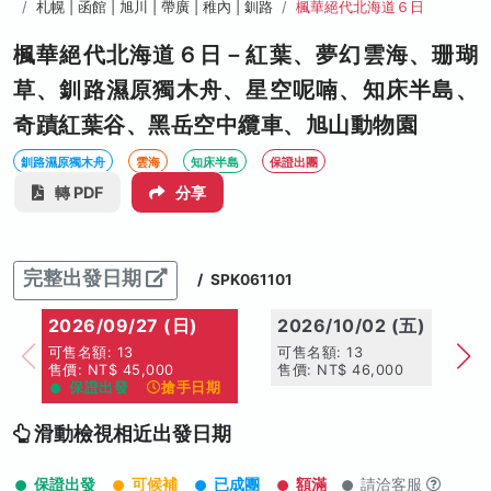
札幌 | 函館 | 旭川 | 帶廣 | 稚內 | 釧路
楓華絕代北海道６日
楓華絕代北海道６日－紅葉、夢幻雲海、珊瑚
草、釧路濕原獨木舟、星空呢喃、知床半島、
奇蹟紅葉谷、黑岳空中纜車、旭山動物園
釧路濕原獨木舟
雲海
知床半島
保證出團
轉 PDF
分享
完整出發日期
/
SPK061101
2026/09/27 (日)
2026/10/02 (五)
2
可售名額: 13
可售名額: 13
可
售價: NT$ 45,000
售價: NT$ 46,000
售價
保證出發
搶手日期
滑動檢視相近出發日期
保證出發
可候補
已成團
額滿
請洽客服